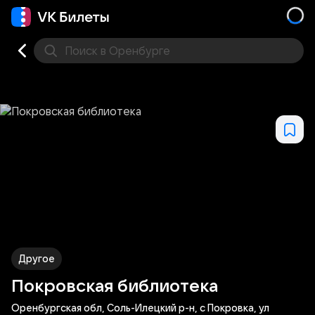
Поиск
в Оренбурге
Кино
Концерт
Театр
Стендап
Выставка
Фес
Другое
Покровская библиотека
Оренбургская обл, Соль-Илецкий р-н, с Покровка, ул