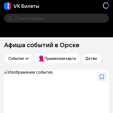
Поиск
в Орске
Кино
Концерт
Театр
Стендап
Выставка
Спо
Афиша событий в Орске
Событие
Пушкинская карта
Детям