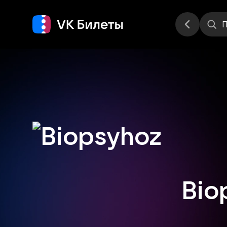
Места
П
Bio