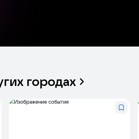
угих
городах