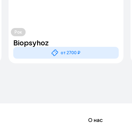
Рок
Biopsyhoz
от 2700 ₽
О нас