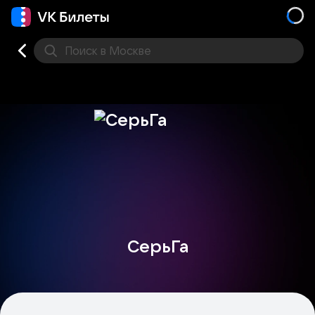
Поиск
в Москве
Места
СерьГа