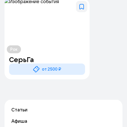
Рок
СерьГа
от 2500 ₽
Статьи
Афиша