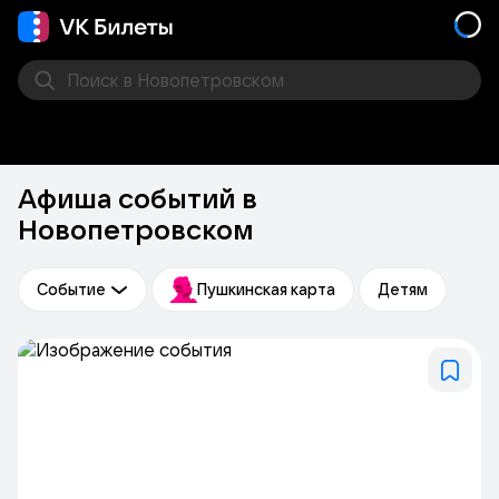
Поиск
в Новопетровском
Кино
Концерт
Театр
Стендап
Выставка
Фес
Афиша событий в
Новопетровском
Событие
Пушкинская карта
Детям