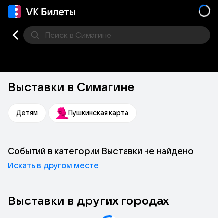
Поиск
в Симагине
Кино
Концерт
Театр
Стендап
Выставка
Фес
Выставки в Симагине
Детям
Пушкинская карта
Событий в категории Выставки не найдено
Искать в другом месте
Выставки в других городах