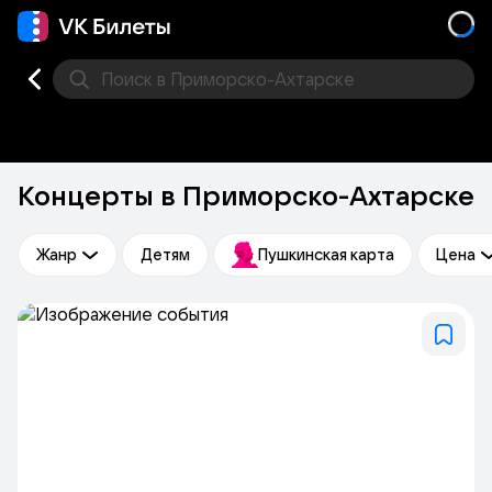
Поиск
в Приморско-Ахтарске
Кино
Концерт
Театр
Стендап
Выставка
Фес
Концерты в Приморско-Ахтарске
Жанр
Детям
Пушкинская карта
Цена