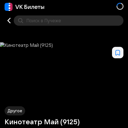
Поиск
в Пучеже
Кино
Концерт
Театр
Стендап
Выставка
Дру
Другое
Кинотеатр Май (9125)