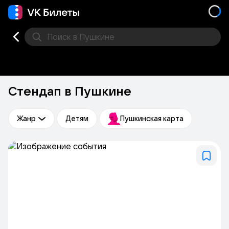
Поиск
в Пушкине
Кино
Концерт
Театр
Стендап
Выставка
Фес
Стендап в Пушкине
Жанр
Детям
Пушкинская карта