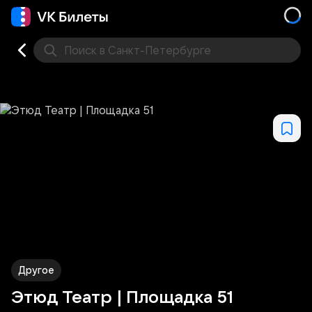
Поиск
в Санкт-Петербурге
Кино
Концерт
Театр
Стендап
Выставка
Фес
Другое
Этюд Театр | Площадка 51