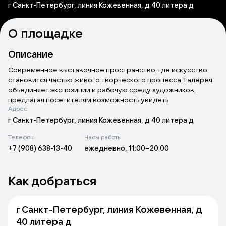
г Санкт-Петербург, линия Кожевенная, д 40 литера д
О площадке
Описание
Современное выставочное пространство, где искусство
становится частью живого творческого процесса. Галерея
объединяет экспозиции и рабочую среду художников,
предлагая посетителям возможность увидеть
Адрес
разнообразные стили и направления современного
искусства. Пространство оснащено профессиональной
г Санкт-Петербург, линия Кожевенная, д 40 литера д
системой подвеса и освещения, различными фактурами
Телефон
Часы работы
стен для гибкой презентации работ, а также зоной отдыха и
+7 (908) 638-13-40
ежедневно, 11:00–20:00
островом-роялем для размещения объектов искусства или
проведения камерных мероприятий.
Как добраться
В галерее регулярно обновляются экспозиции, что
позволяет гостям каждый раз открывать для себя новые
имена и идеи. Атмосфера пространства создаёт идеальные
г Санкт-Петербург, линия Кожевенная, д
условия как для вдохновения, так и для спокойного
40 литера д
созерцания искусства.