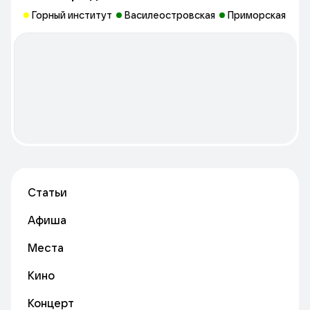
Рядом расположена мастерская EART, в которой проходят
Горный институт
Василеостровская
Приморская
мастер-классы и творческие встречи с возможностью
организации кейтеринга.
Статьи
Афиша
Места
Кино
Концерт