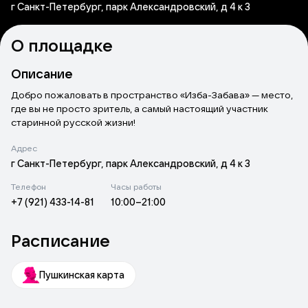
г Санкт-Петербург, парк Александровский, д 4 к 3
О площадке
Описание
Добро пожаловать в пространство «Изба-Забава» — место,
где вы не просто зритель, а самый настоящий участник
старинной русской жизни!
Адрес
Здесь история Древней Руси становится ближе и понятнее.
Через игру, тактильные ощущения и собственное
г Санкт-Петербург, парк Александровский, д 4 к 3
творчество вы почувствуете дух и мудрость наших предков.
Телефон
Часы работы
+7 (921) 433-14-81
10:00–21:00
Мы рады предложить вам огромный выбор мастер-классов,
где каждый найдет что-то по душе.
Расписание
Откройте для себя старинные техники, создайте
уникальные изделия своими руками и проведите время с
пользой.
Пушкинская карта
Наши программы идеально подходят для детей, взрослых и