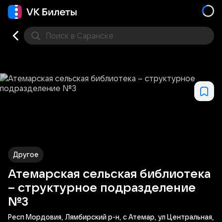
Поиск
в Саранске
Концерт
Театр
Стендап
Выставка
Другое
М
Другое
Атемарская сельская библиотека
– структурное подразделение
№3
Респ Мордовия, Лямбирский р-н, с Атемар, ул Центральная,