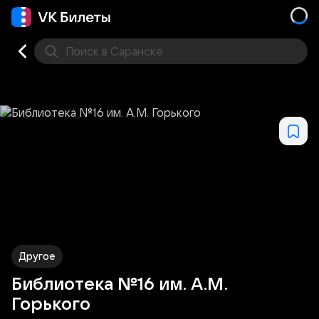
Поиск
в Саранске
Концерт
Театр
Стендап
Выставка
Другое
М
Другое
Библиотека №16 им. А.М.
Горького