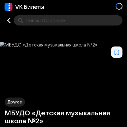
Поиск
в Саранске
Концерт
Театр
Стендап
Выставка
Другое
М
Другое
МБУДО «Детская музыкальная
школа №2»