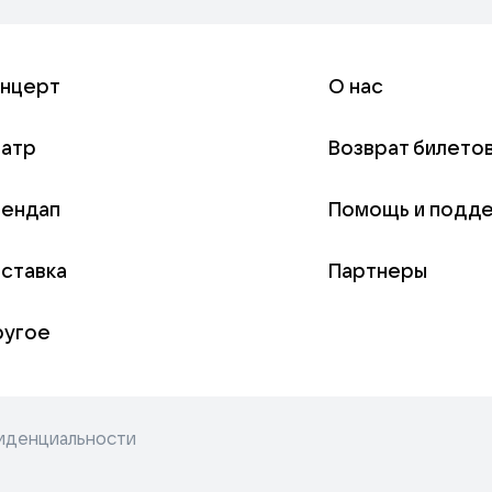
онцерт
О нас
еатр
Возврат билето
тендап
Помощь и подд
ставка
Партнеры
ругое
иденциальности