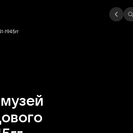
Стендап
Выставка
Другое
Места
музей
дового