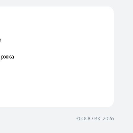
в
ержка
© ООО ВК,
2026