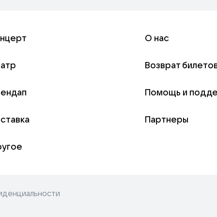
онцерт
О нас
еатр
Возврат билето
тендап
Помощь и подд
ставка
Партнеры
ругое
иденциальности