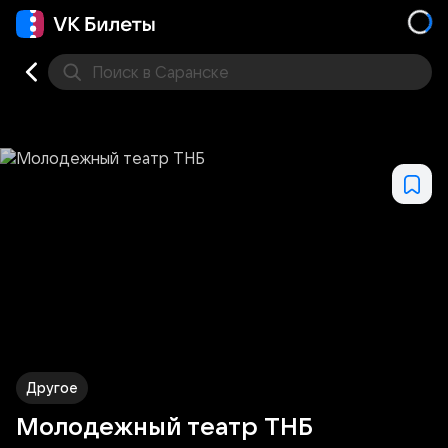
Поиск
в Саранске
Концерт
Театр
Стендап
Выставка
Другое
М
Другое
Молодежный театр ТНБ