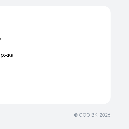
в
ержка
© ООО ВК,
2026