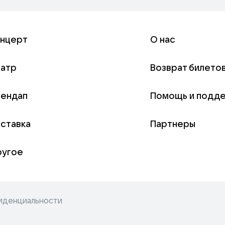
онцерт
О нас
еатр
Возврат билето
тендап
Помощь и подд
ставка
Партнеры
ругое
иденциальности