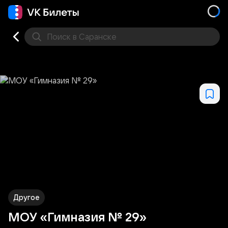
Поиск
в Саранске
Концерт
Театр
Стендап
Выставка
Другое
М
Другое
МОУ «Гимназия № 29»