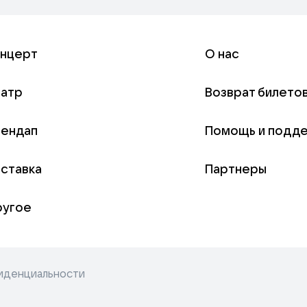
онцерт
О нас
еатр
Возврат билето
тендап
Помощь и подд
ставка
Партнеры
ругое
иденциальности