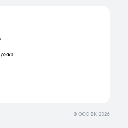
в
ержка
© ООО ВК,
2026