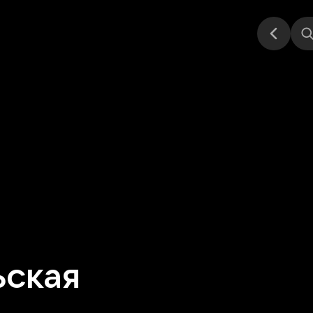
Стендап
Выставка
Другое
Места
ьская