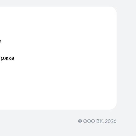
в
ержка
© ООО ВК,
2026