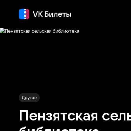
Концерт
Театр
Другое
Пензятская сел