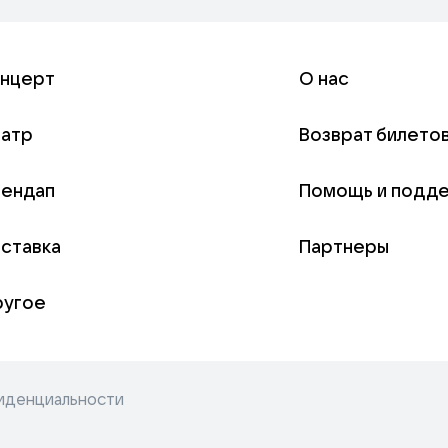
онцерт
О нас
еатр
Возврат билето
тендап
Помощь и подд
ставка
Партнеры
ругое
иденциальности