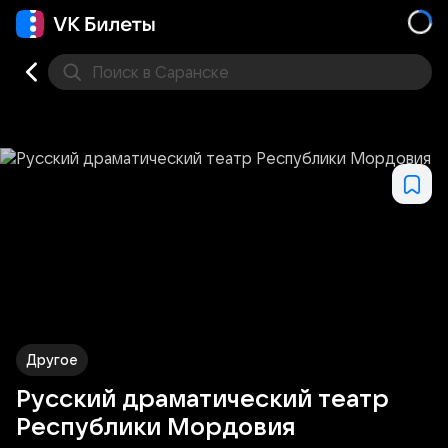
Поиск
в Саранске
Концерт
Театр
Стендап
Выставка
Другое
М
Другое
Русский драматический театр
Республики Мордовия