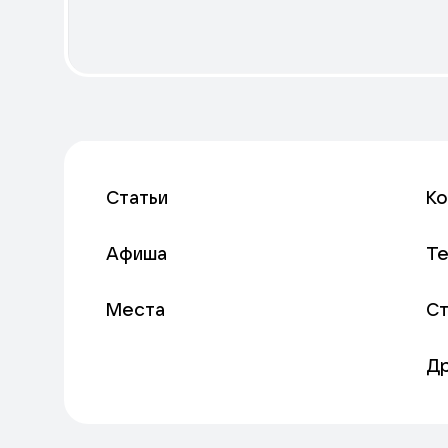
Статьи
К
Афиша
Т
Места
С
Д