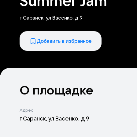
Summer Jam
г Саранск, ул Васенко, д 9
Добавить в избранное
О площадке
Адрес
г Саранск, ул Васенко, д 9