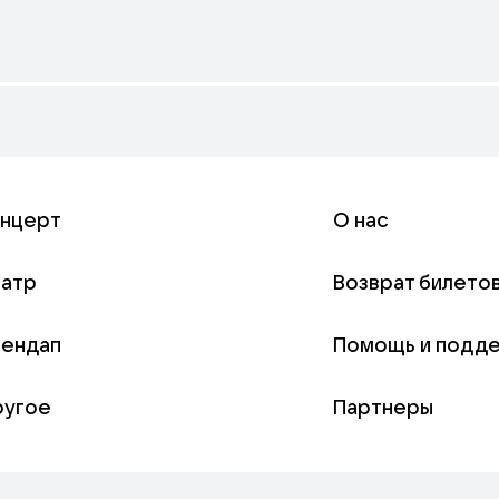
онцерт
О нас
еатр
Возврат билето
тендап
Помощь и подд
ругое
Партнеры