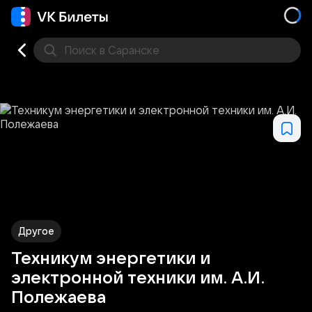
Поиск
в Саранске
Концерт
Театр
Стендап
Выставка
Другое
М
Другое
Техникум энергетики и
электронной техники им. А.И.
Полежаева