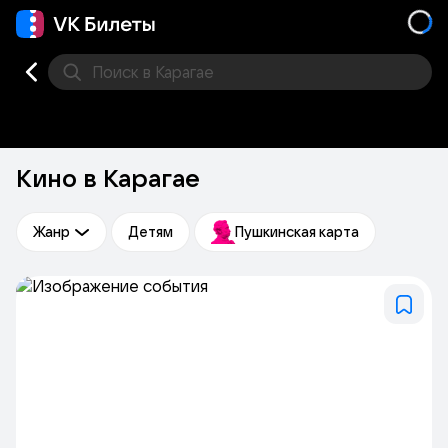
Поиск
в Карагае
Кино
Концерт
Театр
Стендап
Выставка
Фес
Кино в Карагае
Жанр
Детям
Пушкинская карта