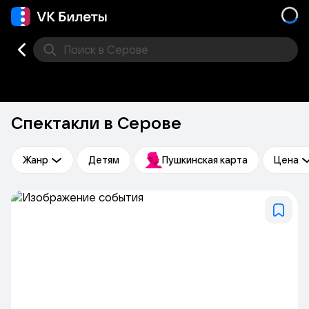
Поиск
в Серове
Кино
Концерт
Театр
Стендап
Выставка
Фес
Спектакли в Серове
Жанр
Детям
Пушкинская карта
Цена