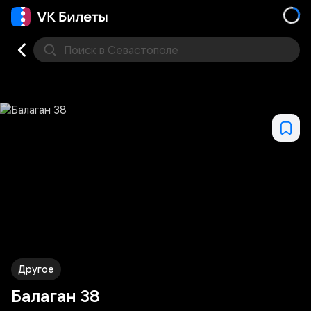
Поиск
в Севастополе
Кино
Концерт
Театр
Другое
Места
Другое
Балаган 38