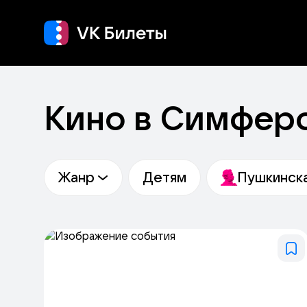
Кино
Концерт
Т
Кино в Симфер
Жанр
Детям
Пушкинска