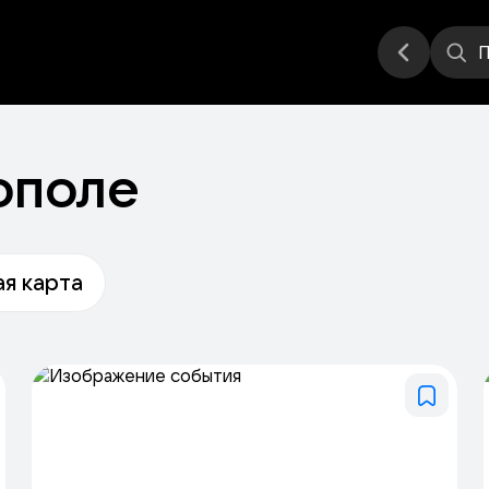
еатр
Стендап
Выставка
Места
П
ополе
я карта