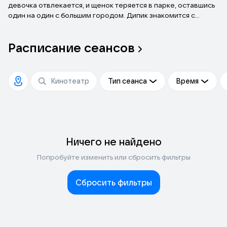
девочка отвлекается, и щенок теряется в парке, оставшись
один на один с большим городом. Дипик знакомится с
уличным Котом, крысой Бенгсом и даже влюбляется в
чихуахуа Табби. Пока Милана ведет поиски любимого
Расписание
сеансов
песика, Дипика ждут увлекательные приключения, в которых
ему предстоит стать настоящим героем, способным
защитить не только себя, но и своих друзей.
Тип сеанса
Время
Ничего не найдено
Попробуйте изменить или сбросить фильтры
Сбросить фильтры