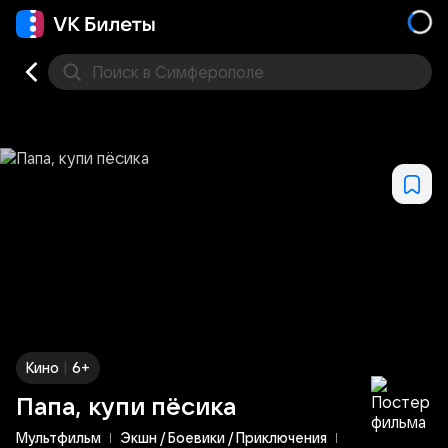
Поиск
в Симферополе
Кино
Концерт
Театр
Стендап
Выставка
Дру
|
Кино
6+
Папа, купи пёсика
Мультфильм
Экшн / Боевики / Приключения