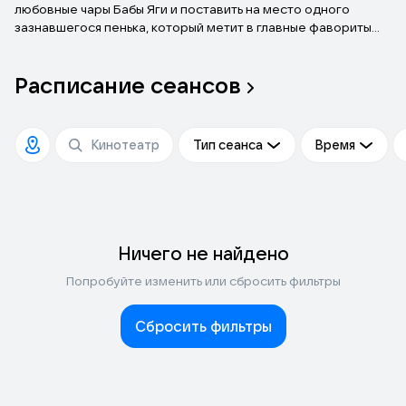
любовные чары Бабы Яги и поставить на место одного
зазнавшегося пенька, который метит в главные фавориты
Князя. И вот так день и ночь, без отдыха и сна несут они на
своих плечах целый город со всеми его жителями. Причём, в
Расписание
сеансов
самом прямом смысле! Главное, чтобы не уронили!
Тип сеанса
Время
Ничего не найдено
Попробуйте изменить или сбросить фильтры
Сбросить фильтры