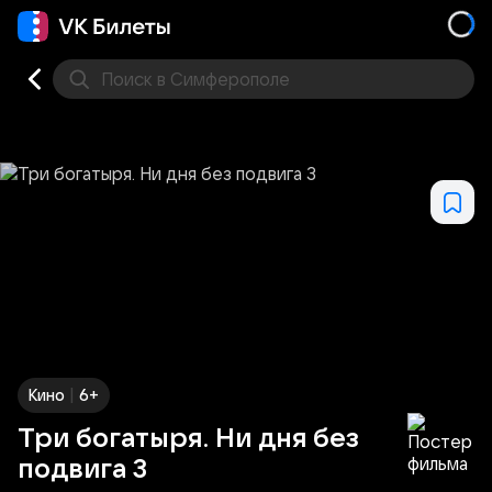
Поиск
в Симферополе
Кино
Концерт
Театр
Стендап
Выставка
Дру
|
Кино
6+
Три богатыря. Ни дня без
подвига 3