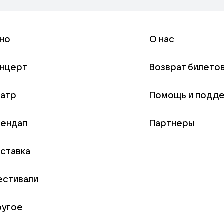
но
О нас
онцерт
Возврат билето
еатр
Помощь и подд
тендап
Партнеры
ставка
естивали
ругое