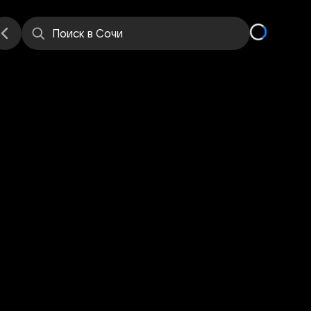
е
Места
Поиск
в Сочи