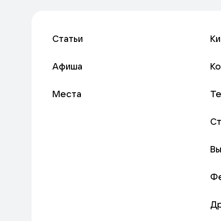
Статьи
Ки
Афиша
К
Места
Т
С
Вы
Ф
Д