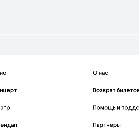
но
О нас
онцерт
Возврат билето
еатр
Помощь и подд
тендап
Партнеры