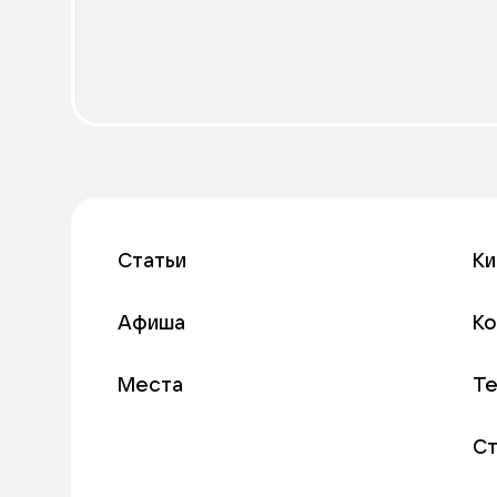
Статьи
Ки
Афиша
К
Места
Т
С