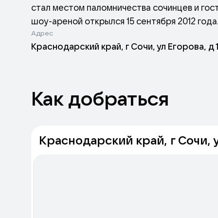
стал местом паломничества сочинцев и гос
шоу-ареной открылся 15 сентября 2012 года
Адрес
демонстрационного бассейна - 285 кв.м., гл
Краснодарский край, г Сочи, ул Егорова, д 
шоу-арены включает в себя: артистическую
бассейна для ластоногих, зоны фотографиро
дельфинами.
Как добраться
Краснодарский край, г Сочи, у