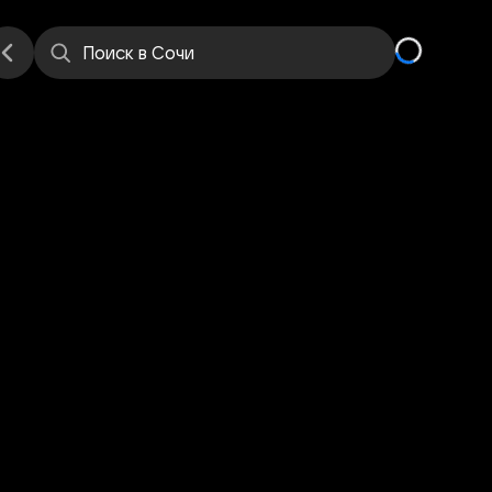
е
Места
Поиск
в Сочи