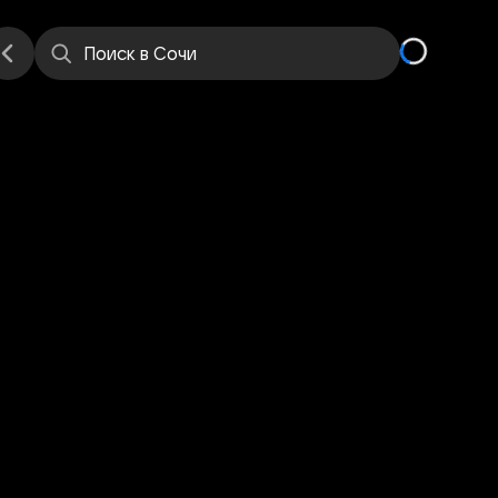
е
Места
Поиск
в Сочи