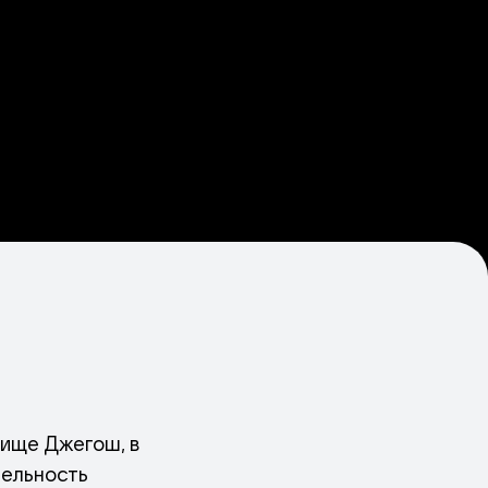
чище Джегош, в
тельность