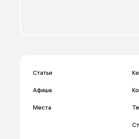
Статьи
Ки
Афиша
К
Места
Т
С