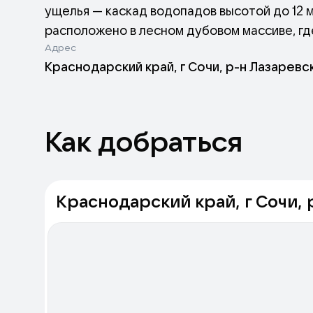
ущелья — каскад водопадов высотой до 12 
расположено в лесном дубовом массиве, где
Адрес
реликтовый эндемик самшит колхидский с ли
Краснодарский край, г Сочи, р-н Лазаревс
водопада известны тем, что здесь растёт 
Объект является памятником природы и сос
государством.
Как добраться
Краснодарский край, г Сочи, 