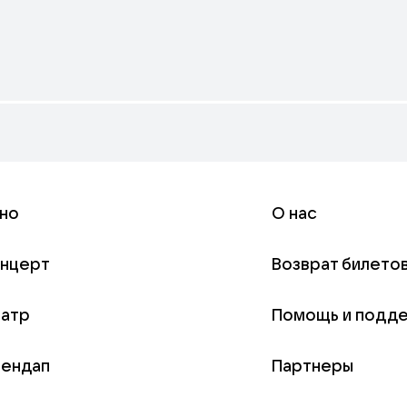
но
О нас
онцерт
Возврат билето
еатр
Помощь и подд
тендап
Партнеры