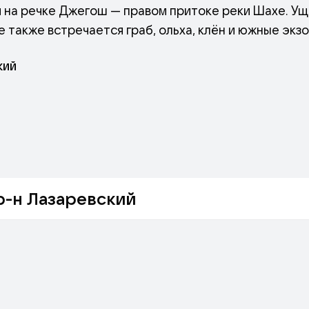
м на речке Джегош — правом притоке реки Шахе. У
 также встречается граб, ольха, клён и южные экз
анами, папоротником, иглицей понтийской и мхами.
кий
уникальное Тюльпановое дерево, которому уже боле
тавной частью Сочинского национального парка, о
р-н Лазаревский