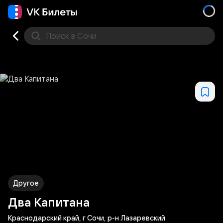
Поиск
в Сочи
Кино
Концерт
Театр
Стендап
Выставка
Фес
Другое
Два Капитана
Краснодарский край, г Сочи, р-н Лазаревский