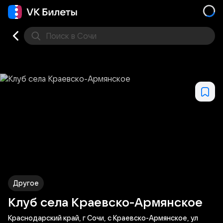
Поиск
в Сочи
Кино
Концерт
Театр
Стендап
Выставка
Фес
Другое
Клуб села Краевско-Армянское
Краснодарский край, г Сочи, с Краевско-Армянское, ул