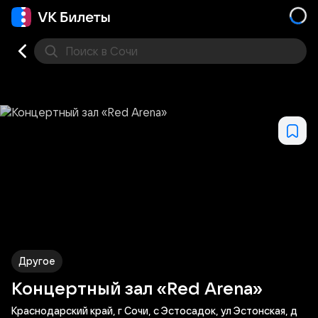
Поиск
в Сочи
Кино
Концерт
Театр
Стендап
Выставка
Фес
Другое
Концертный зал «Red Arena»
Краснодарский край, г Сочи, с Эстосадок, ул Эстонская, д