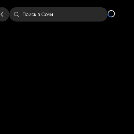
е
Места
Поиск
в Сочи