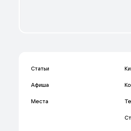
Статьи
Ки
Афиша
К
Места
Т
С