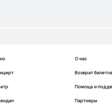
но
О нас
онцерт
Возврат билето
еатр
Помощь и подд
тендап
Партнеры