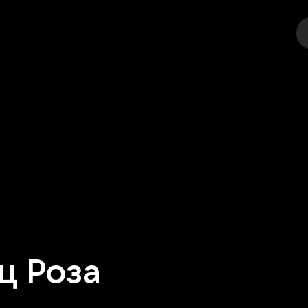
еатр
Стендап
Выставка
Фестивали
Друго
ц Роза