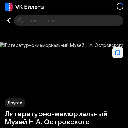
Поиск
в Сочи
Кино
Концерт
Театр
Стендап
Выставка
Фес
Другое
Литературно-мемориальный
Музей Н.А. Островского