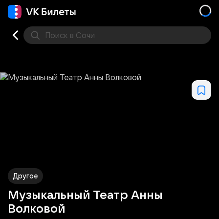
Поиск
в Сочи
Кино
Концерт
Театр
Стендап
Выставка
Фес
Другое
Музыкальный Театр Анны
Волковой