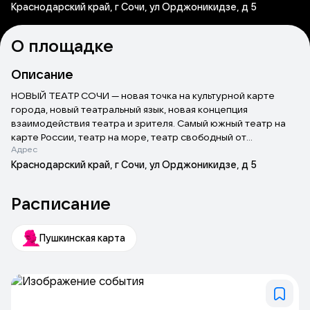
Краснодарский край, г Сочи, ул Орджоникидзе, д 5
О площадке
Описание
НОВЫЙ ТЕАТР СОЧИ — новая точка на культурной карте
города, новый театральный язык, новая концепция
взаимодействия театра и зрителя. Самый южный театр на
карте России, театр на море, театр свободный от
Адрес
стандартов — «Новый театр Сочи» предлагает своему
зрителю искупаться в море новых театральных впечатлений.
Краснодарский край, г Сочи, ул Орджоникидзе, д 5
«Новый театр Сочи» — это, в первую очередь, яркий
актерский ансамбль, который открывает свои двери этой
Расписание
осенью и дает старт развитию профессионального театра в
Сочи. Театр нового формата, открытое пространство, где
есть место не только драматическому искусству, но и
Пушкинская карта
другим направлениям: кино, музыке, танцу, стендапу,
перформансу. Не просто театр с профессиональными
актерами, а мультижанровая площадка, созданная в
традициях современных столичных пространств, которые
становятся местом притяжения и сосредоточения