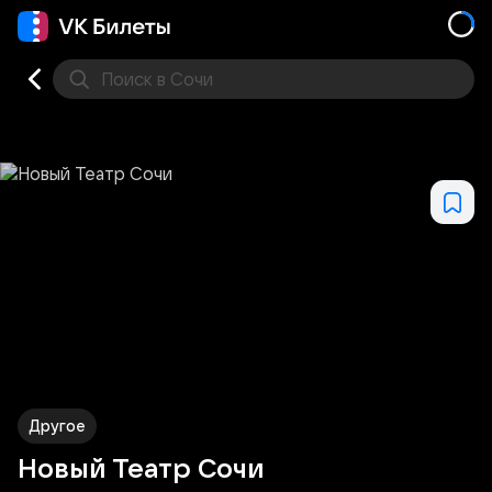
Поиск
в Сочи
Кино
Концерт
Театр
Стендап
Выставка
Фес
Другое
Новый Театр Сочи