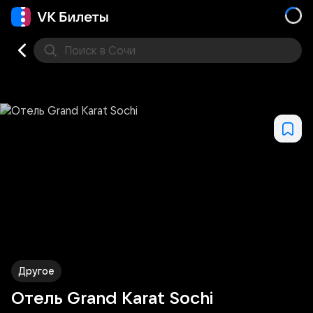
Поиск
в Сочи
Кино
Концерт
Театр
Стендап
Выставка
Фес
Другое
Отель Grand Karat Sochi