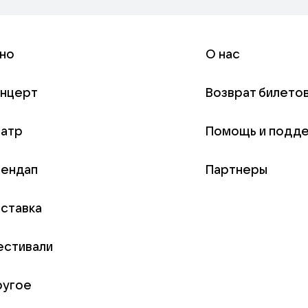
но
О нас
онцерт
Возврат билето
еатр
Помощь и подд
тендап
Партнеры
ставка
естивали
ругое