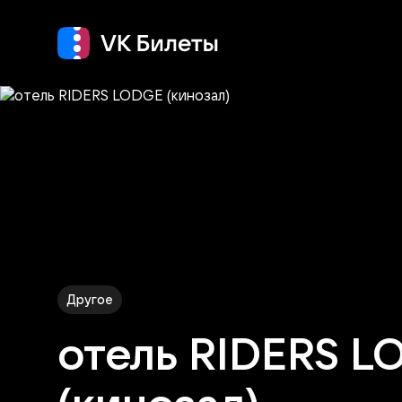
Кино
Концерт
Т
Другое
отель RIDERS L