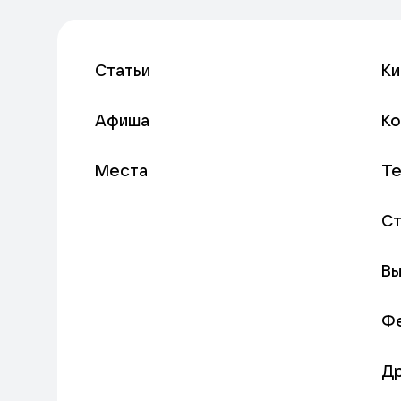
Статьи
Ки
Афиша
К
Места
Т
С
Вы
Ф
Д