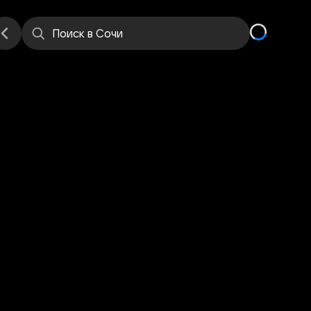
е
Места
Поиск
в Сочи