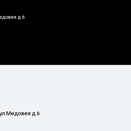
едовея д 6
 ул.Медовея д 6