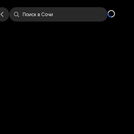
е
Места
Поиск
в Сочи