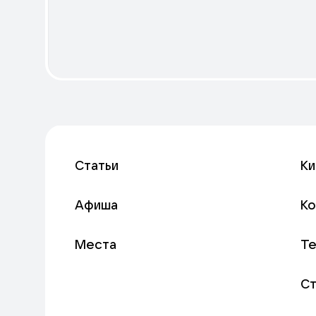
Статьи
Ки
Афиша
К
Места
Т
С