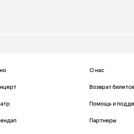
но
О нас
онцерт
Возврат билето
еатр
Помощь и подд
тендап
Партнеры