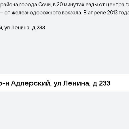
района города Сочи, в 20 минутах езды от центра 
— от железнодорожного вокзала. В апреле 2013 год
ответствие категории 3 звезды.
, ул Ленина, д 233
ля семейного и молодежного отдыха. Одновременн
ое место для отдыха по доступным ценам. Здесь В
ительный курс лечения, ознакомиться с местными
льных экскурсий.
, двухместными номерами, просторными студиями 
ли цветущий дендрарий.
р-н Адлерский, ул Ленина, д 233
аструктуру: ресторан, кафе, бары, многопрофиль
с, бильярдная, сауна, открытый бассейн, футболь
и будут рады провести время в компании профессио