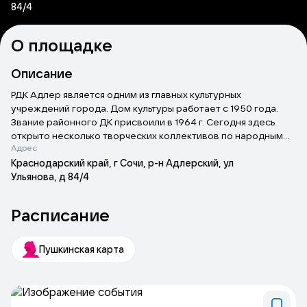
84/4
О площадке
Описание
РДК Адлер является одним из главных культурных
учреждений города. Дом культуры работает с 1950 года.
Звание районного ДК присвоили в 1964 г. Сегодня здесь
открыто несколько творческих коллективов по народным
Адрес
танцам, хоровому пению, вокалу, спортивной аэробике
(задействовано порядка 700-сот человек). Некоторые из
Краснодарский край, г Сочи, р-н Адлерский, ул
них являются обладателями званий «Образцовый»,
Ульянова, д 84/4
«Народный». Каждый год здесь проводятся культурные
мероприятия, городские праздники, творческие вечера,
Расписание
конкурсы, на которые приходят не только горожане, но и
туристы. Главная задача клуба - подготовка и проведение
культурно - досуговых мероприятий для населения разного
Пушкинская карта
возраста. Их тема близка к сохранности и возобновлению
художественных ценностей и традиций. Цель - оказать
содействие нравственному и эстетическому воспитанию
подрастающего поколения. На базе ДК организуются