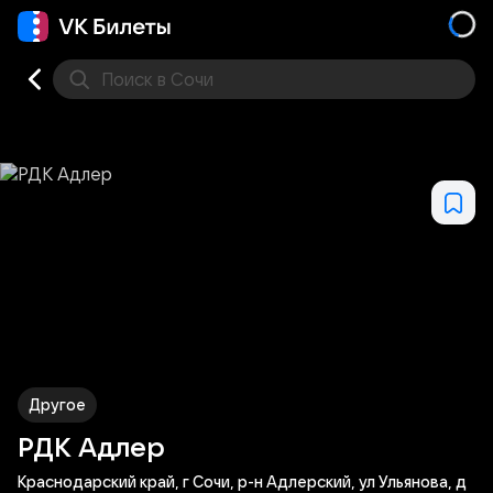
Поиск
в Сочи
Кино
Концерт
Театр
Стендап
Выставка
Фес
Другое
РДК Адлер
Краснодарский край, г Сочи, р-н Адлерский, ул Ульянова, д