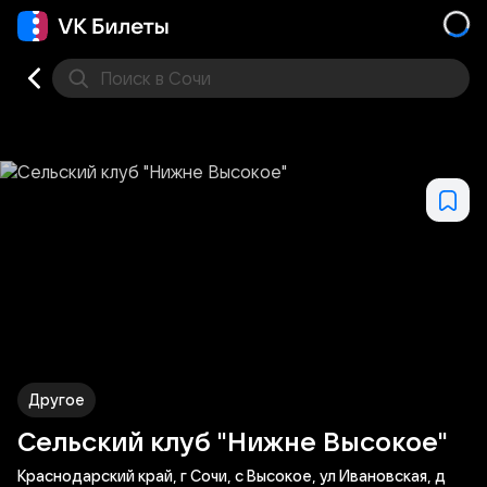
Поиск
в Сочи
Кино
Концерт
Театр
Стендап
Выставка
Фес
Другое
Сельский клуб "Нижне Высокое"
Краснодарский край, г Сочи, с Высокое, ул Ивановская, д