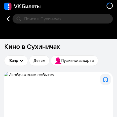
Поиск
в Сухиничах
Кино
Концерт
Театр
Стендап
Другое
Мест
Кино в Сухиничах
Жанр
Детям
Пушкинская карта