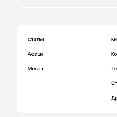
Статьи
Ки
Афиша
К
Места
Т
С
Д