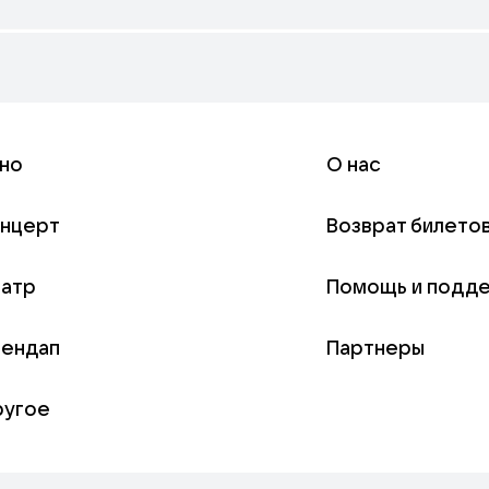
но
О нас
онцерт
Возврат билето
еатр
Помощь и подд
тендап
Партнеры
ругое