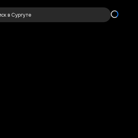
иск
в Сургуте