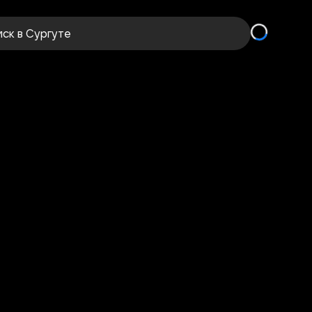
иск
в Сургуте