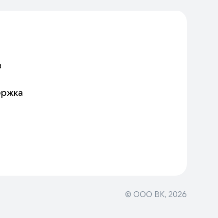
в
ержка
© ООО ВК,
2026