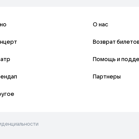
но
О нас
онцерт
Возврат билето
еатр
Помощь и подд
тендап
Партнеры
ругое
иденциальности