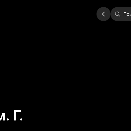
еатр
Стендап
Другое
Места
По
 Г.