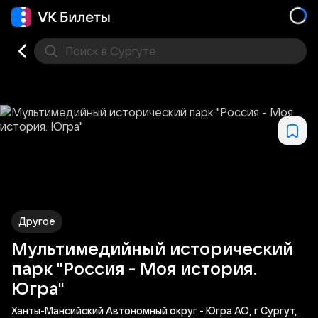
Поиск
в Сургуте
Кино
Концерт
Театр
Стендап
Другое
Мест
Другое
Мультимедийный исторический
парк "Россия - Моя история.
Югра"
Ханты-Мансийский Автономный округ - Югра АО, г Сургут,